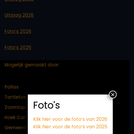
Uitslag 2026
Foto’s 2026
Foto’s 2025
Mogelijk gemaakt door:
Pallas
×
Tartletos
Foto's
Zoomlopers
H
oek Consultants
Klik hier voor de foto’s van 2026
Kilk hier voor de foto’s van 2025
Gemeente Wageningen