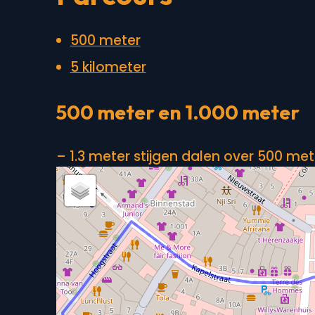
500 meter
5 kilometer
500 meter en 1.000 meter
– 1.3 meter stijgen dalen over 500 met