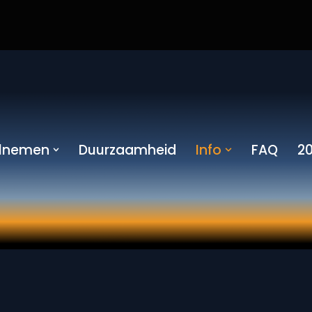
lnemen
Duurzaamheid
Info
FAQ
2