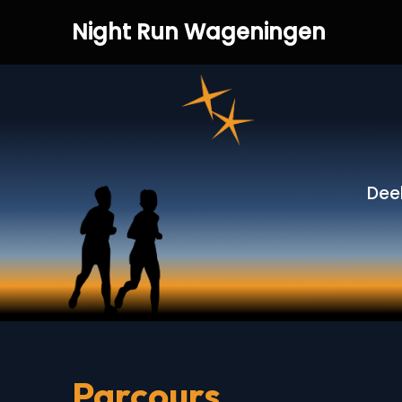
Night Run Wageningen
Ga
naar
de
inhoud
Dee
Parcours